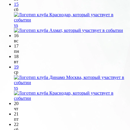
15
сб
vs
16
вс
17
пн
18
вт
19
ср
vs
20
чт
21
пт
22
сб