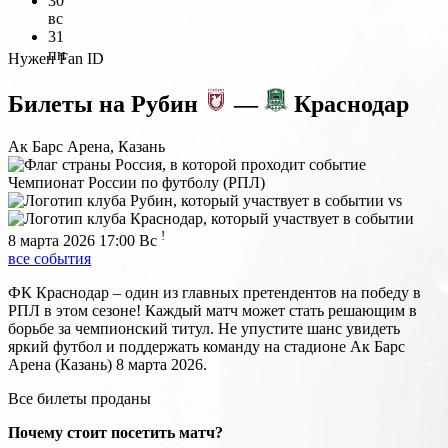
30
вс
31
пн
Нужен Fan ID
Билеты на
Рубин
—
Краснодар
Ак Барс Арена, Казань
Чемпионат России по футболу (РПЛ)
vs
!
8 марта 2026 17:00
Вс
все события
ФК Краснодар – один из главных претендентов на победу в
РПЛ в этом сезоне! Каждый матч может стать решающим в
борьбе за чемпионский титул. Не упустите шанс увидеть
яркий футбол и поддержать команду на стадионе Ак Барс
Арена (Казань) 8 марта 2026.
Все билеты проданы
Почему стоит посетить матч?