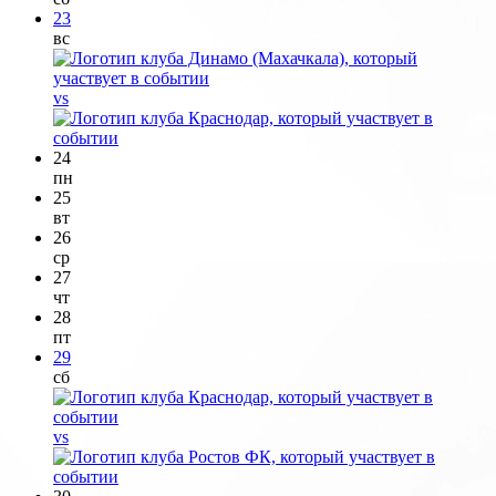
23
вс
vs
24
пн
25
вт
26
ср
27
чт
28
пт
29
сб
vs