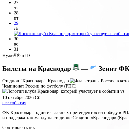
27
чт
28
пт
29
сб
30
вс
31
пн
Нужен Fan ID
Билеты на
Краснодар
—
Зенит Ф
Стадион "Краснодар", Краснодар
Чемпионат России по футболу (РПЛ)
vs
!
10 октября 2026
Сб
все события
ФК Краснодар – один из главных претендентов на победу в РП
и поддержать команду на стадионе Стадион «Краснодар» (Красн
Сортировать по: