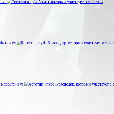
vs
vs
vs