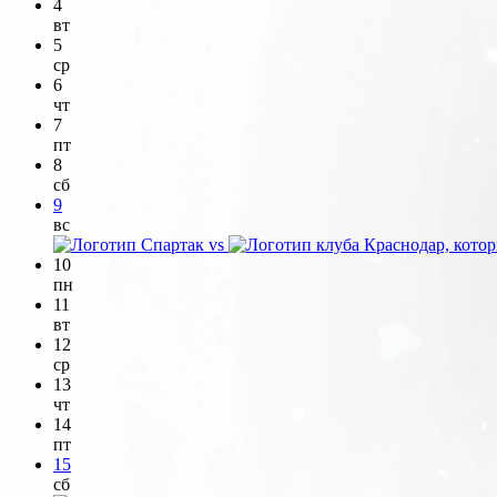
4
вт
5
ср
6
чт
7
пт
8
сб
9
вс
vs
10
пн
11
вт
12
ср
13
чт
14
пт
15
сб