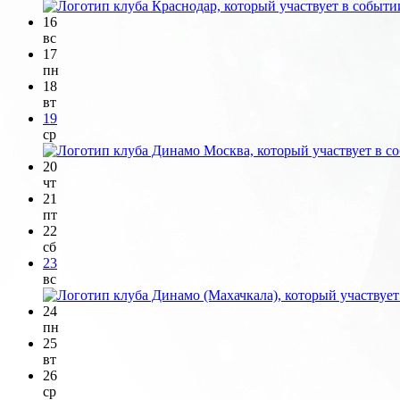
16
вс
17
пн
18
вт
19
ср
20
чт
21
пт
22
сб
23
вс
24
пн
25
вт
26
ср