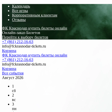
Календарь
Все игры
Корпоративным клиентам
Отзывы
ФК Краснодар купить билеты онлайн
Онлайн-заказ Билетов
Перейти к выбору билетов
+7 (861) 212-16-63
info@fckrasnodar-tickets.ru
Корзина
ФК Краснодар купить билеты онлайн
+7 (861) 212-16-63
info@fckrasnodar-tickets.ru
Корзина
Все события
Август 2026
1
сб
2
вс
3
пн