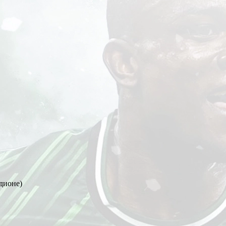
адионе
)