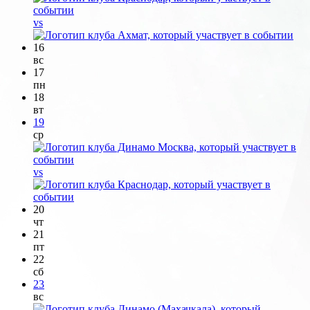
vs
16
вс
17
пн
18
вт
19
ср
vs
20
чт
21
пт
22
сб
23
вс