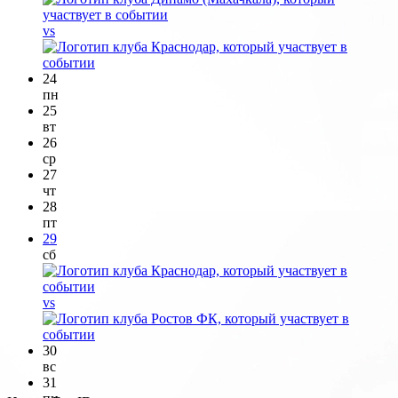
vs
24
пн
25
вт
26
ср
27
чт
28
пт
29
сб
vs
30
вс
31