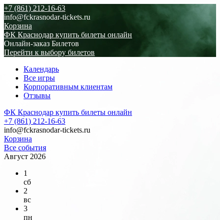
+7 (861) 212-16-63
info@fckrasnodar-tickets.ru
Корзина
ФК Краснодар купить билеты онлайн
Онлайн-заказ Билетов
Перейти к выбору билетов
Календарь
Все игры
Корпоративным клиентам
Отзывы
ФК Краснодар купить билеты онлайн
+7 (861) 212-16-63
info@fckrasnodar-tickets.ru
Корзина
Все события
Август 2026
1
сб
2
вс
3
пн