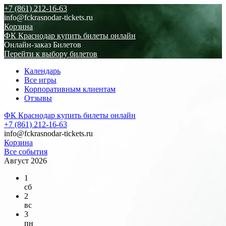
+7 (861) 212-16-63
info@fckrasnodar-tickets.ru
Корзина
ФК Краснодар купить билеты онлайн
Онлайн-заказ Билетов
Перейти к выбору билетов
Календарь
Все игры
Корпоративным клиентам
Отзывы
ФК Краснодар купить билеты онлайн
+7 (861) 212-16-63
info@fckrasnodar-tickets.ru
Корзина
Все события
Август 2026
1
сб
2
вс
3
пн