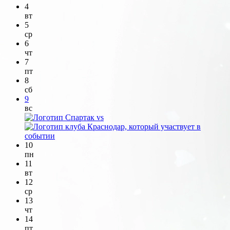
4
вт
5
ср
6
чт
7
пт
8
сб
9
вс
vs
10
пн
11
вт
12
ср
13
чт
14
пт