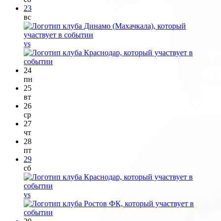
23
вс
vs
24
пн
25
вт
26
ср
27
чт
28
пт
29
сб
vs