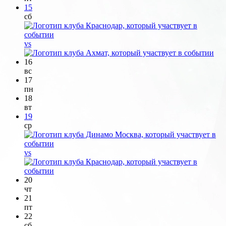
15
сб
vs
16
вс
17
пн
18
вт
19
ср
vs
20
чт
21
пт
22
сб